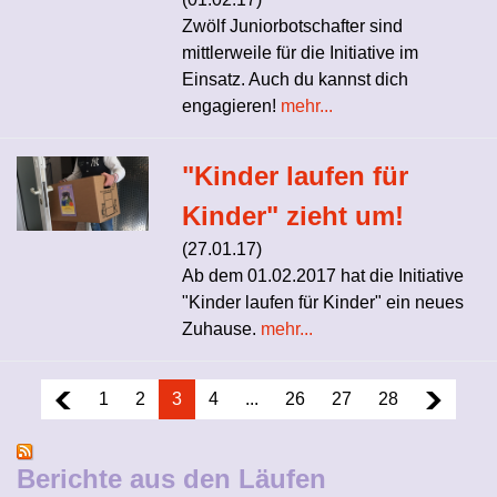
Zwölf Juniorbotschafter sind
mittlerweile für die Initiative im
Einsatz. Auch du kannst dich
engagieren!
mehr...
"Kinder laufen für
Kinder" zieht um!
(27.01.17)
Ab dem 01.02.2017 hat die Initiative
"Kinder laufen für Kinder" ein neues
Zuhause.
mehr...
1
2
3
4
...
26
27
28
Berichte aus den Läufen