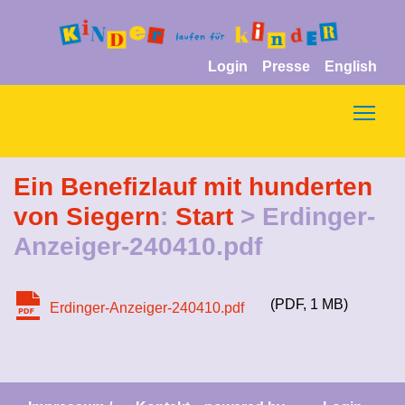
Login
Presse
English
Togg
Ein Benefizlauf mit hunderten
von Siegern
:
Start
> Erdinger-
Anzeiger-240410.pdf
PDF
1 MB
Erdinger-Anzeiger-240410.pdf