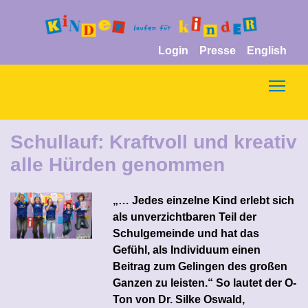
Login
Presse
English
Togg
Schullauf: Kraftvoll und kreativ
alle Hürden genommen
„… Jedes einzelne Kind erlebt sich
als unverzichtbaren Teil der
Schulgemeinde und hat das
Gefühl, als Individuum einen
Beitrag zum Gelingen des großen
Ganzen zu leisten.“ So lautet der O-
Ton von Dr. Silke Oswald,